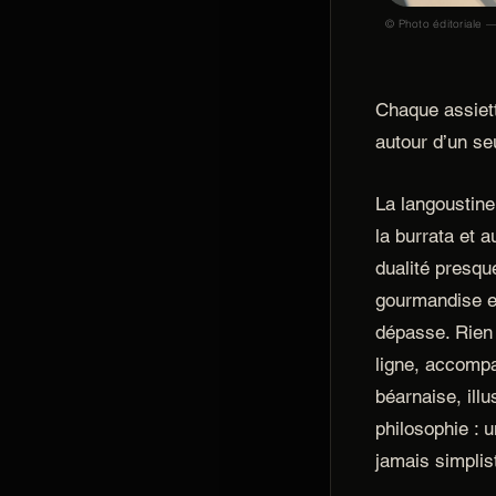
© Photo éditoriale —
Chaque assiet
autour d’un seu
La langoustin
la burrata et a
dualité presqu
gourmandise et
dépasse. Rien 
ligne, accomp
béarnaise, illu
philosophie : u
jamais simplis