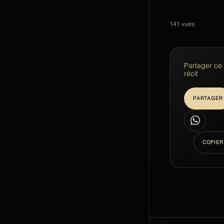
141
vues
Partager ce
récit
PARTAGER
WhatsApp
COPIER