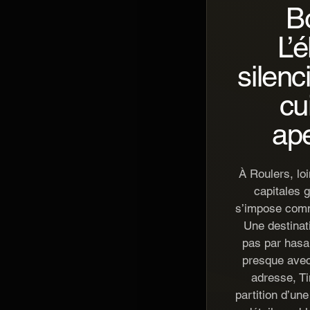
B
L’
silenc
cu
ap
À Roulers, lo
capitales 
s’impose comm
Une destinat
pas par hasar
presque avec 
adresse, T
partition d’un