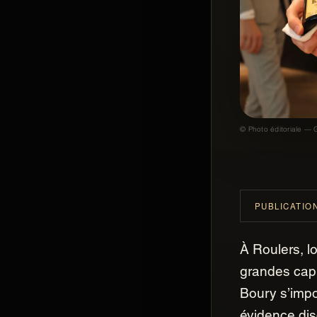
© Photo éditoriale — G
PUBLICATIO
GASTROGNITO
Gastrognito
À Roulers, l
grandes cap
Boury s’im
évidence dis