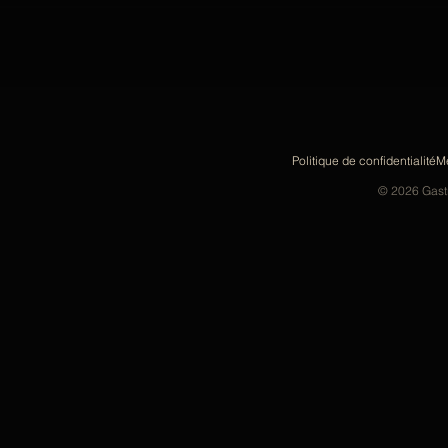
Politique de confidentialité
Me
© 2026 Gastr