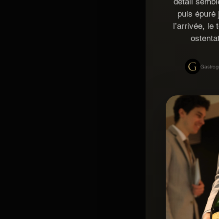
détail sembl
puis épuré 
l’arrivée, le
ostentat
Gastrog