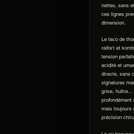
nettes, sans ef
ces lignes pre
dimension.
Le taco de tho
raifort et kom
tension parfai
acidité et uma
directe, sans 
signatures mar
grise, huître…
profondément a
mais toujours 
précision chiru
Là où beaucou