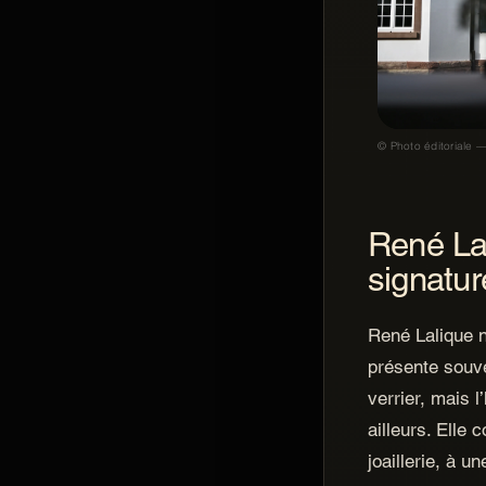
© Photo éditoriale —
René Lal
signatur
René Lalique n
présente souv
verrier, mais 
ailleurs. Elle
joaillerie, à u