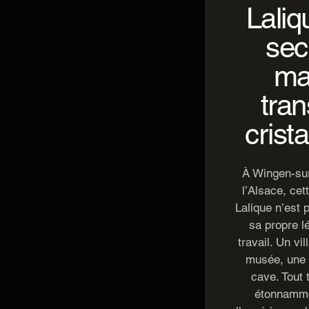
Laliq
sec
ma
tran
crist
À Wingen-sur
l’Alsace, cet
Lalique n’est 
sa propre l
travail. Un vi
musée, une v
cave. Tout 
étonnammen