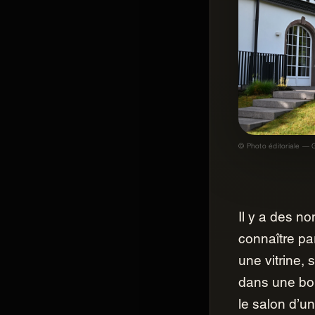
© Photo éditoriale — G
Il y a des no
GASTROGNITO
connaître pa
Gastrognito
une vitrine, 
dans une bou
le salon d’un