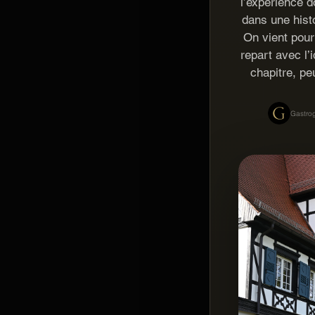
l’expérience d
dans une hist
On vient pour
repart avec l’i
chapitre, peu
Gastrog