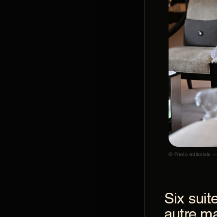
© Photo éditoriale —
Six suit
autre m